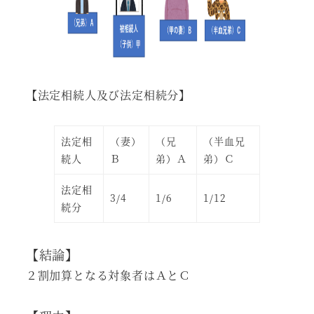
【法定相続人及び法定相続分】
法定相
（妻）
（兄
（半血兄
続人
Ｂ
弟）Ａ
弟）Ｃ
法定相
3/4
1/6
1/12
続分
【結論】
２割加算となる対象者はＡとＣ