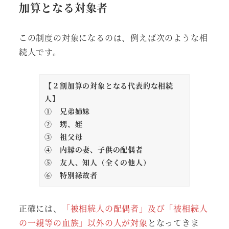
加算となる対象者
この制度の対象になるのは、例えば次のような相
続人です。
【２割加算の対象となる代表的な相続
人】
① 兄弟姉妹
② 甥、姪
③ 祖父母
④ 内縁の妻、子供の配偶者
⑤ 友人、知人（全くの他人）
⑥ 特別縁故者
正確には、
「被相続人の配偶者」及び「被相続人
の一親等の血族」以外の人が対象
となってきま