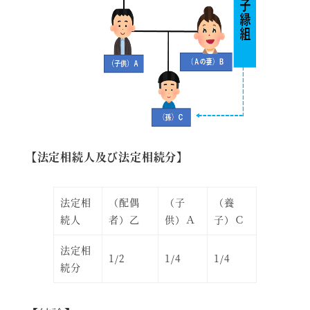
【法定相続人及び法定相続分】
法定相
（配偶
（子
（養
続人
者）乙
供）Ａ
子）Ｃ
法定相
1/2
1/4
1/4
続分