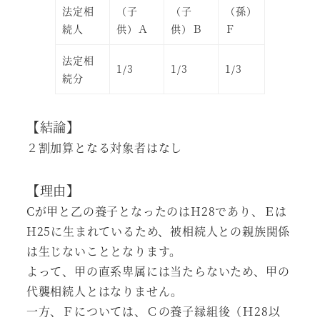
法定相
（子
（子
（孫）
続人
供）Ａ
供）Ｂ
Ｆ
法定相
1/3
1/3
1/3
続分
【結論】
２割加算となる対象者はなし
【理由】
Cが甲と乙の養子となったのはH28であり、Ｅは
H25に生まれているため、被相続人との親族関係
は生じないこととなります。
よって、甲の直系卑属には当たらないため、甲の
代襲相続人とはなりません。
一方、Ｆについては、Ｃの養子縁組後（Ｈ28以